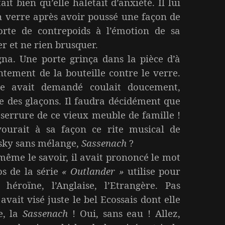
ait bien qu’elle haletait d’anxiété. Il lui
 verre après avoir poussé une façon de
orte de contrepoids à l’émotion de sa
ler et ne rien brusquer.
gna. Une porte grinça dans la pièce d’à
intement de la bouteille contre le verre.
le avait demandé coulait doucement,
e des glaçons. Il faudra décidément que
a serrure de ce vieux meuble de famille !
vourait à sa façon ce rite musical de
hisky sans mélange,
Sassenach
?
même le savoir, il avait prononcé le mot
os de la série
« Outlander »
utilise pour
 héroïne, l’Anglaise, l’Etrangère. Pas
 avait visé juste le bel Ecossais dont elle
e, la
Sassenach
! Oui, sans eau ! Allez,