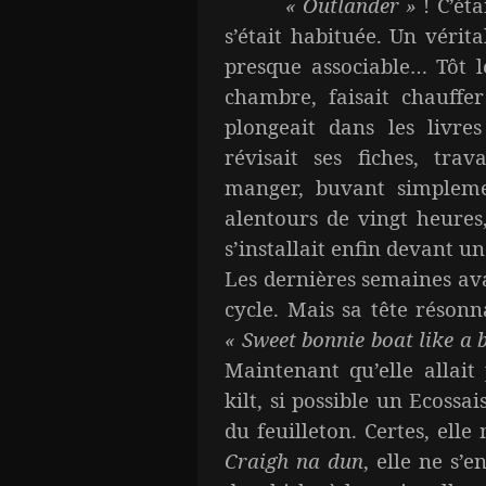
« Outlander »
! C’éta
s’était habituée. Un vérit
presque associable… Tôt le
chambre, faisait chauffer
plongeait dans les livres
révisait ses fiches, tra
manger, buvant simplem
alentours de vingt heures,
s’installait enfin devant un
Les dernières semaines av
cycle. Mais sa tête réson
« Sweet bonnie boat like a 
Maintenant qu’elle allait 
kilt, si possible un Ecoss
du feuilleton. Certes, elle
Craigh na dun
, elle ne s’