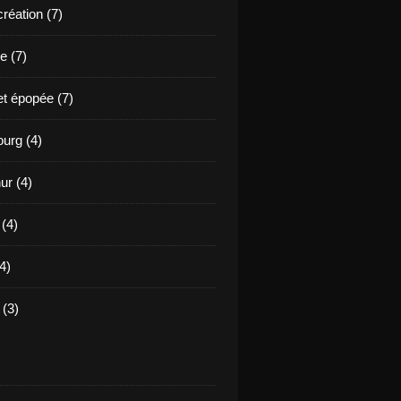
création (7)
e (7)
et épopée (7)
urg (4)
ur (4)
 (4)
4)
(3)