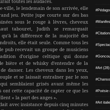
urait toutes les audaces.
lle, le lendemain de son arrivée, elle
#Pédagog
rand jeu. Petite jupe courte sur des bas
ssinées sous le rouge à lèvres, cheveux
#Manifest
haut tabouret, Judith se remarquait
#Citation
qu’à la différence de la majorité des
endroits, elle était seule. Comme tous les
#Spectac
, le pub recevait un groupe de musiciens
radition d’origine celtique qui donne
#Goncour
de bière et de whisky d’entendre de la
#Art (28)
 de danser. Les cheveux dans les yeux,
souple et se laissait entraîner par le son
#Chanso
qui semblaient grisés avant même les
 ont cette capacité de capter ce que les
#Poésie 
ellent « la part des anges »
.
#Art itali
ait avec insistance depuis cinq minutes