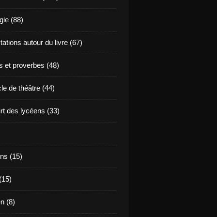
ie (88)
ations autour du livre (67)
s et proverbes (48)
le de théâtre (44)
t des lycéens (33)
ns (15)
(15)
en (8)