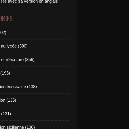
 Ré avec sa version en anglais
ORIES
402)
 au lycée (390)
 et réécriture (356)
(195)
tion écossaise (138)
ion (135)
 (131)
tion sicilienne (130)