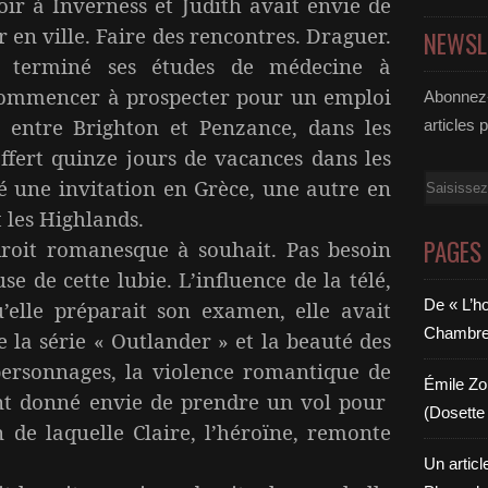
à Inverness et Judith avait envie de
r en ville. Faire des rencontres. Draguer.
NEWSL
t terminé ses études de médecine à
e commencer à prospecter pour un emploi
Abonnez-
it entre Brighton et Penzance, dans les
articles 
 offert quinze jours de vacances dans les
Email
té une invitation en Grèce, une autre en
et les Highlands.
PAGES
t romanesque à souhait. Pas besoin
se de cette lubie. L’influence de la télé,
De « L’h
elle préparait son examen, elle avait
Chambre 6
e la série « Outlander » et la beauté des
personnages, la violence romantique de
Émile Zol
ent donné envie de prendre un vol pour
(Dosette 
in de laquelle Claire, l’héroïne, remonte
Un articl