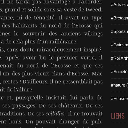
 il ne tarda pas davantage à l’aborder.
#Arts et 
, grand et solide sous sa veste de tweed,
ance, ni de ténacité. Il avait un type
#Bretagn
des habitants du nord de l’Ecosse qui
#Sports 
ènes le souvenir des anciens vikings
 a de cela plus d’un millénaire.
#Gainsbo
mais, sans doute miraculeusement inspiré,
, après avoir bu le premier verre, il
#Roi Arth
enait du nord de l’Ecosse et que ses
#Société
l’un des plus vieux clans d’Ecosse. Mac
certes ! D’ailleurs, il ne ressemblait pas
#nature (
it de l’allure.
e et, puisqu’elle insistait, lui parla de
#Ecosse 
e ses paysages. De ses châteaux. De ses
traditions. De ses
ceilidhs.
Il ne trouvait
LIENS
ent bons. On pouvait changer de pub.