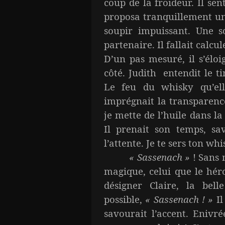
coup de la froideur. Il sent
proposa tranquillement un
soupir impuissant. Une s
partenaire. Il fallait calcu
D’un pas mesuré, il s’éloi
côté. Judith entendit le t
Le feu du whisky qu’el
imprégnait la transparenc
je mette de l’huile dans l
Il prenait son temps, sa
l’attente. Je te sers ton w
« Sassenach »
! Sans 
magique, celui que le hér
désigner Claire, la belle
possible,
« Sassenach ! »
Il
savourait l’accent. Enivré