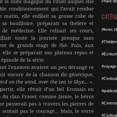
it la suite magique du rituel auquel elle
Phare de
able conditionnement qui l’avait rendue
CATÉG
 matin, elle enfilait sa grosse robe de
 sa bouilloire, préparait sa théière et
 de médecine. Elle relisait ses cours,
#livres (
vaillait toute la journée presque sans
#Théâtre
ent de grands
mugs
de thé. Puis, aux
 elle se préparait son plateau repas et
#Ecriture
 épisode de la série.
ant l’examen avaient un peu dérangé ce
#voyage 
nait encore de la chanson du générique,
#Civilisa
bird on the wind, over the sea to Skye… »
.
partir, elle rêvait d’un bel Ecossais en
#publicat
ais du clan Fraser, comme Jamie, le héros
 ne passerait pas à travers les pierres de
#Cinéma
en sentait pas le courage… Mais, le verre
#Civilisa