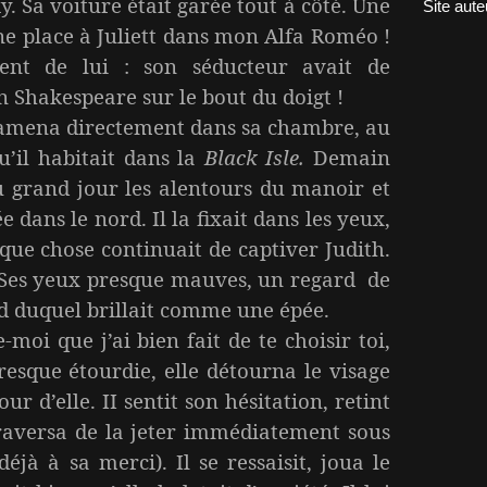
. Sa voiture était garée tout à côté. Une
Site aute
une place à Juliett dans mon Alfa Roméo !
ent de lui : son séducteur avait de
n Shakespeare sur le bout du doigt !
’amena directement dans sa chambre, au
’il habitait dans la
Black Isle.
Demain
u grand jour les alentours du manoir et
 dans le nord. Il la fixait dans les yeux,
lque chose continuait de captiver Judith.
. Ses yeux presque mauves, un regard de
d duquel brillait comme une épée.
moi que j’ai bien fait de te choisir toi,
Presque étourdie, elle détourna le visage
r d’elle. II sentit son hésitation, retint
e traversa de la jeter immédiatement sous
 déjà à sa merci). Il se ressaisit, joua le