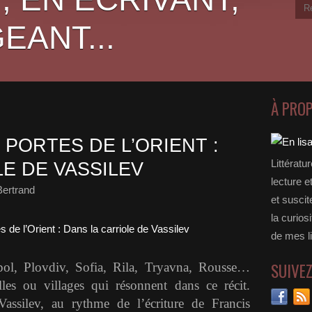
EANT...
À PRO
 PORTES DE L’ORIENT :
Littératu
E DE VASSILEV
lecture e
Bertrand
et suscit
la curios
de mes li
SUIVE
pol, Plovdiv, Sofia, Rila, Tryavna, Rousse…
les ou villages qui résonnent dans ce récit.
ssilev, au rythme de l’écriture de Francis