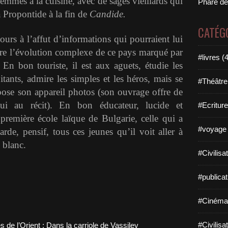
mmes à la cuisine, avec de sages vieillards qui
Phare de
a Propontide à la fin de
Candide.
CATÉG
jours à l’affut d’informations qui pourraient lui
re l’évolution complexe de ce pays marqué par
#livres (
 En bon touriste, il est aux aguets, étudie les
itants, admire les simples et les héros, mais se
#Théâtre
 pose son appareil photos (son ouvrage offre de
pui au récit). En bon éducateur, lucide et
#Ecriture
 première école laïque de Bulgarie, celle qui a
#voyage 
arde, pensif, tous ces jeunes qu’il voit aller à
 blanc.
#Civilisa
#publicat
#Cinéma
#Civilisa