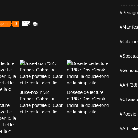
#Pédagog
epost
0
#Manifest
#Citation
#Spectac
#Goncour
#Art (28)
Juke-box n°32 :
Dosette de lecture
Francis Cabrel, «
n°198 : Dostoïevski :
#Chanso
cture
Carte postale », Capri
L’Idiot, le double-fond
ave Le
et le reste, c’est fini !
de la simplicité
#Poésie 
ert », le
t et le
#Art itali
e la «