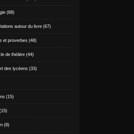
ie (88)
ations autour du livre (67)
s et proverbes (48)
le de théâtre (44)
t des lycéens (33)
ns (15)
(15)
en (8)