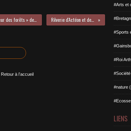
#Arts et 
#Bretagn
Dosette de lecture n°95 : « Au cœur des forêts » de Christian Signol. La puissance affective des arbres
Rêverie d'Actéon et des autres au bord de l'eau...
#Sports 
#Gainsbo
#Roi Arth
#Société
Retour à l'accueil
#nature (
#Ecosse 
LIENS