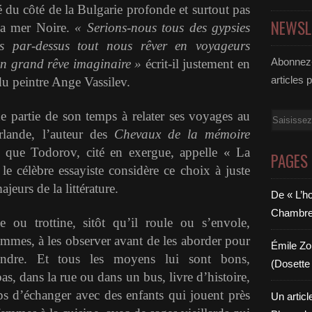
né du côté de la Bulgarie profonde et surtout pas
NEWSL
 la mer Noire.
« Serions-nous tous des gypsies
s par-dessus tout nous rêver en voyageurs
Abonnez-
’un grand rêve imaginaire »
écrit-il justement en
articles 
u peintre Ange Vassilev.
e partie de son temps à relater ses voyages au
Email
lande, l’auteur des
Chevaux de la mémoire
e que Todorov, cité en exergue, appelle « La
PAGES
le célèbre essayiste considère ce choix à juste
jeurs de la littérature.
De « L’h
Chambre 6
e ou trottine, sitôt qu’il roule ou s’envole,
hommes, à les observer avant de les aborder pour
Émile Zol
ndre. Et tous les moyens lui sont bons,
(Dosette 
s, dans la rue ou dans un bus, livre d’histoire,
ps d’échanger avec des enfants qui jouent près
Un articl