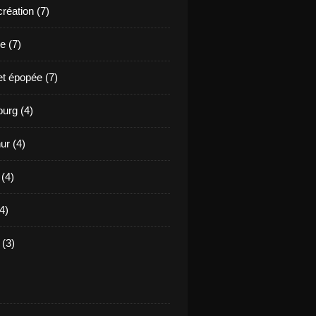
création (7)
e (7)
et épopée (7)
urg (4)
ur (4)
 (4)
4)
(3)