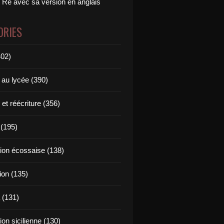
 Ré avec sa version en anglais
ORIES
402)
 au lycée (390)
 et réécriture (356)
(195)
tion écossaise (138)
ion (135)
 (131)
tion sicilienne (130)