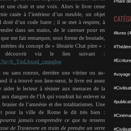
Phare de
ner une chair et une voix. Alors le livre cesse
ie casée à l’intérieur d’un meuble, un objet
CATÉG
 doté d’un code barre ; il se met à respirer, à
rendre dans ses mains, de le caresser pour en
#livres (
ce que me fait remarquer, sous forme de boutade,
s mérites du concept de « librairie Chat pitre » :
#Théâtre
découvrir via le lien suivant :
#Ecriture
nfk?si=S_TmLbxod_cmpqhw
c ou sans ronron, derrière une vitrine ou au-
#voyage 
and il a trouvé son âme-sœur, le livre est assez
 aider le lecteur à résister aux menaces de la
#Civilisa
, aux dangers de l’IA qui voudrait lui enlever sa
#publicat
u brasier de l’amnésie et des totalitarismes. Une
t pour la ville de Rome le dit très bien :
#Cinéma
ne pourra jamais comprendre ce que tu ressens
rasse de Trastevere en train de prendre un verre
#Civilisa