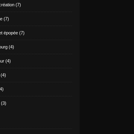
création (7)
e (7)
et épopée (7)
urg (4)
ur (4)
 (4)
4)
(3)