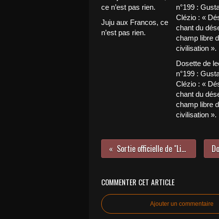
Juju aux Francos, ce
n’est pas rien.
Dosette de le
n°199 : Gust
Clézio : « Dés
chant du déser
champ libre d
civilisation ».
Sortie officielle de "Lire ou pâlir à sa vue"
COMMENTER CET ARTICLE
Ajouter un commentaire