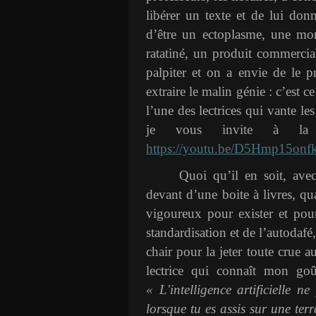
libérer un texte et de lui don
d’être un ectoplasme, une mom
ratatiné, un produit commercial
palpiter et on a envie de le p
extraire le malin génie : c’est 
l’une des lectrices qui vante le
je vous invite à la 
https://youtu.be/D5Hmp15o
Quoi qu’il en soit, ave
devant d’une boite à livres, qu
vigoureux pour exister et pour
standardisation et de l’autodafé
chair pour la jeter toute crue a
lectrice qui connaît mon goû
« L'intelligence artificielle 
lorsque tu es assis sur une ter