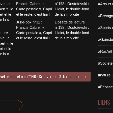
#Arts et 
#Bretagn
Juke-box n°32 :
Dosette de lecture
Francis Cabrel, «
n°198 : Dostoïevski :
#Sports 
cture
Carte postale », Capri
L’Idiot, le double-fond
ave Le
et le reste, c’est fini !
de la simplicité
#Gainsbo
ert », le
t et le
#Roi Arth
e la «
#Société
#nature (
Dosette de lecture n°146 : Salinger : « L’Attrape-cœurs », le seigle mal mûri de l’adolescence
#Ecosse 
LIENS