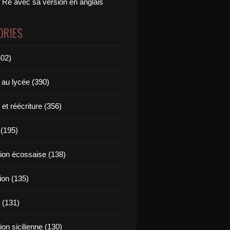
 Ré avec sa version en anglais
ORIES
402)
 au lycée (390)
 et réécriture (356)
(195)
tion écossaise (138)
ion (135)
 (131)
tion sicilienne (130)