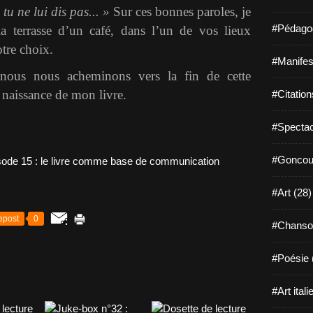
 tu ne lui dis pas... »
Sur ces bonnes paroles, je
#Pédagog
a terrasse d’un café, dans l’un de vos lieux
otre choix.
#Manifest
nous nous acheminons vers la fin de cette
 naissance de mon livre.
#Citation
#Spectac
#Goncour
#Art (28)
epost
0
#Chanso
#Poésie 
#Art itali