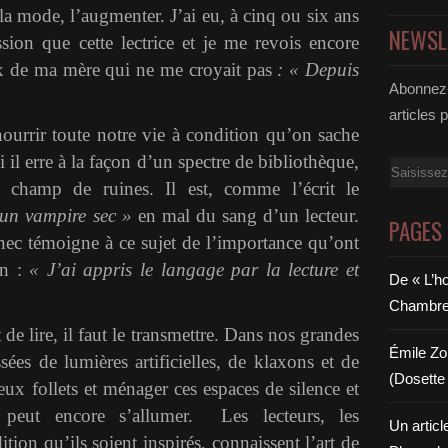
la mode, l’augmenter. J’ai eu, à cinq ou six ans
NEWSL
ion que cette lectrice et je me revois encore
ux de ma mère qui ne me croyait pas
: « Depuis
Abonnez-
articles 
nourrir toute notre vie à condition qu’on sache
i il erre à la façon d’un spectre de bibliothèque,
Email
 champ de ruines. Il est, comme l’écrit le
un vampire sec »
en mal du sang d’un lecteur.
PAGES
anec témoigne à ce sujet de l’importance qu’ont
on :
« J’ai appris le langage par la lecture et
De « L’h
Chambre 6
de lire, il faut le transmettre. Dans nos grandes
Émile Zol
sées de lumières artificielles, de klaxons et de
(Dosette 
s feux follets et ménager ces espaces de silence et
t peut encore s’allumer. Les lecteurs, les
Un articl
dition qu’ils soient inspirés, connaissent l’art de