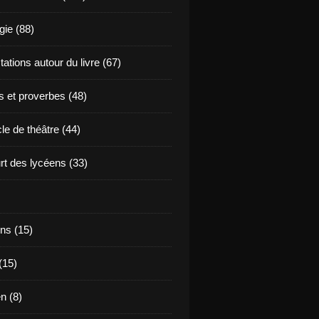
ie (88)
ations autour du livre (67)
s et proverbes (48)
le de théâtre (44)
t des lycéens (33)
ns (15)
(15)
en (8)