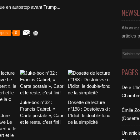
NEWSL
Abonnez-
epost
0
articles 
Email
PAGES
De « L’h
Chambre 6
Juke-box n°32 :
Dosette de lecture
Francis Cabrel, «
n°198 : Dostoïevski :
Émile Zol
cture
Carte postale », Capri
L’Idiot, le double-fond
(Dosette 
ave Le
et le reste, c’est fini !
de la simplicité
ert », le
Un articl
t et le