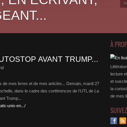
EANT...
À PRO
UTOSTOP AVANT TRUMP...
Littératu
nd
lecture e
et suscit
 de mes livres et de mes articles... Demain, mardi 27
la curios
chelle, dans le cadre des conférences de l'UTL de La
de mes li
ant Trump...
tats-unis-en.../
SUIVE