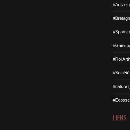
#Arts et 
#Bretagn
#Sports 
#Gainsbo
#Roi Arth
#Société
#nature (
#Ecosse 
LIENS