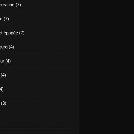
création (7)
e (7)
et épopée (7)
urg (4)
ur (4)
 (4)
4)
(3)