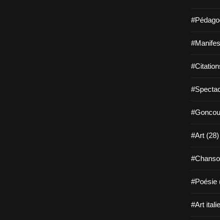
#Pédagog
#Manifest
#Citation
#Spectac
#Goncour
#Art (28)
#Chanso
#Poésie 
#Art itali