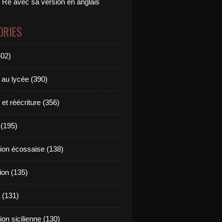
 Ré avec sa version en anglais
ORIES
402)
 au lycée (390)
 et réécriture (356)
(195)
tion écossaise (138)
ion (135)
 (131)
tion sicilienne (130)