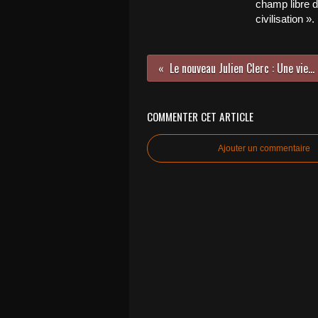
champ libre d
civilisation ».
Le nouveau Julien Clerc : Une vie… et même une vie de rien, ce n’est pas rien !
COMMENTER CET ARTICLE
Ajouter un commentaire