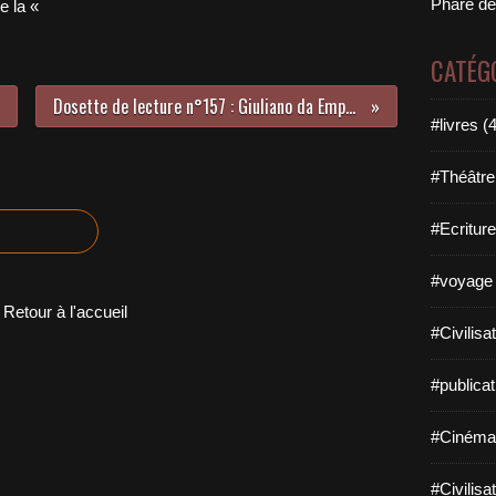
Phare de
e la «
CATÉG
Dosette de lecture n°157 : Giuliano da Empoli : “L’Heure des prédateurs », les valeurs nobles au tapis.
#livres (
#Théâtre
#Ecriture
#voyage 
Retour à l'accueil
#Civilisa
#publicat
#Cinéma
#Civilisa