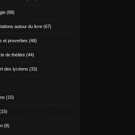
ie (88)
ations autour du livre (67)
s et proverbes (48)
le de théâtre (44)
t des lycéens (33)
ns (15)
(15)
en (8)