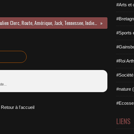
#Arts et 
#Bretagn
Julien Clerc, Route, Amérique, Jack, Tennessee, Indiens.
#Sports 
#Gainsbo
#Roi Arth
#Société
te...
#nature (
#Ecosse 
Retour à l'accueil
LIENS