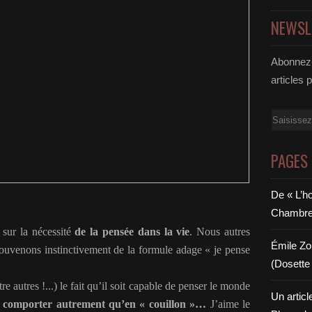
NEWSL
Abonnez-
articles 
Email
PAGES
De « L’h
Chambre 6
 sur la nécessité
de la pensée dans la vie
. Nous autres
Émile Zol
 souvenons instinctivement de la formule adage « je pense
(Dosette 
e autres !...) le fait qu’il soit capable de penser le monde
Un articl
e comporter autrement qu’en « couillon »…
J’aime le