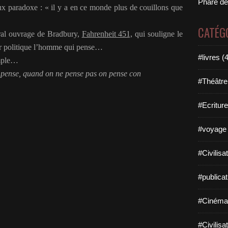
Phare de
ux paradoxe : « il y a en ce monde plus de couillons que
CATÉG
ral ouvrage de Bradbury,
Fahrenheit 451,
qui souligne le
ir politique l’homme qui pense…
#livres (
imple…
pense, quand on ne pense pas on pense con
#Théâtre
#Ecriture
#voyage 
#Civilisa
#publicat
#Cinéma
#Civilisa