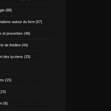
ie (88)
ations autour du livre (67)
s et proverbes (48)
le de théâtre (44)
t des lycéens (33)
ns (15)
(15)
en (8)