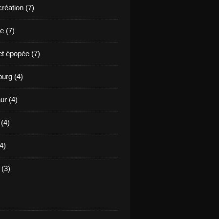
création (7)
e (7)
et épopée (7)
urg (4)
ur (4)
 (4)
4)
(3)