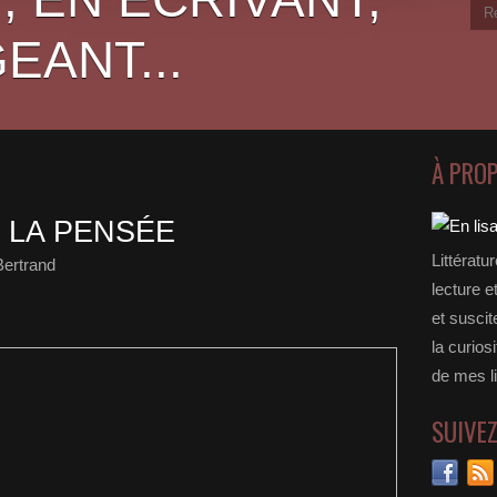
EANT...
À PRO
 LA PENSÉE
Littératu
Bertrand
lecture e
et suscit
la curios
de mes li
SUIVE