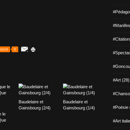
#Pédagog
#Manifest
#Citation
epost
0
#Spectac
#Goncour
#Art (28)
#Chanso
Baudelaire et
Baudelaire et
#Poésie 
Gainsbourg (2/4)
Gainsbourg (1/4)
 le
 Que
#Art itali