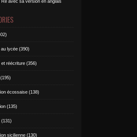
 Ré avec sa version en anglais
ORIES
402)
 au lycée (390)
 et réécriture (356)
(195)
tion écossaise (138)
ion (135)
 (131)
tion sicilienne (130)