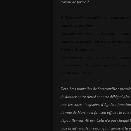
travail de forme ?
Voilà le verdict est tombé - et je remercie u
manière de procéder.
Choix de mes élèves…….. Le résultat aurait 
manière. La pondération a a permis de clarifi
Miano et Disparaitre.
Une bonne surprise: les élèves ont lu en moye
n'en reviens pas ! Je pense que c'est ce qui
pas du tout Fils unique !
Dernières nouvelles de Sartrouville : press
de donner notre tiercé et notre délégué dès 
tous les votes : le système d'Agnès a fonction
de vote de Martine a fait son office : le vote
dépouillement, 40 mn. Cela n'a pas choqué le
tpas la même valeur selon qu'il savaient lu p