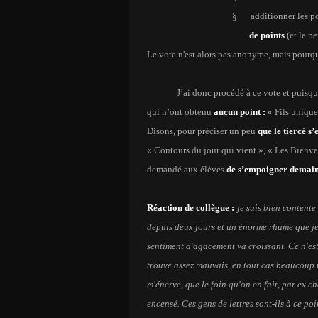
§
additionner les p
de points
(et le p
Le vote n'est alors pas anonyme, mais pourquoi
J’ai donc procédé à ce vote et puisque
qui n’ont obtenu
aucun point :
« Fils unique
Disons, pour préciser un peu
que le tiercé s’
« Contours du jour qui vient », « Les Bienvei
demandé aux élèves
de s’empoigner demain, 
Réaction de collègue :
je suis bien contente
depuis deux jours et un énorme rhume que je 
sentiment d'agacement va croissant. Ce n'est
trouve assez mauvais, en tout cas beaucoup 
m'énerve, que le foin qu'on en fait, par ex ch
encensé. Ces gens de lettres sont-ils à ce po