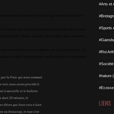
#Arts et 
n peu tard mais sincèrement tous ceux qui m'ont éclairée sur la
#Bretagn
#Sports 
été le même, mais les écarts moindres en procédant d'une autre
er les choses. Ensuite viennent, dans l'ordre, mais assez loin,
#Gainsbo
nne environ 6 livres et une dizaine ont lu plus de 8 livres : je
#Roi Arth
 explique un choix aussi étonnant car franchement je n'attendais
#Société
#nature (
és par la Fnac qui nous sommait
ce soir, nous avons procédé à
#Ecosse 
né à merveille et le bulletin
 a duré 20 minutes, le
LIENS
s élèves que leurs voix n'aien
eu ou beaucoup, et tout s'est