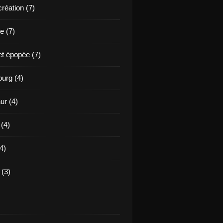
création (7)
e (7)
et épopée (7)
urg (4)
ur (4)
 (4)
4)
(3)