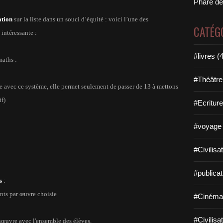
Phare de
ation
sur la liste dans un souci d’équité : voici l’une des
CATÉG
intéressante :
#livres (
maths :
#Théâtre
tive avec ce système, elle permet seulement de passer de 13 à mettons
if)
#Ecriture
#voyage 
#Civilisa
#publicat
s
:
ints par œuvre choisie
#Cinéma
#Civilisa
œuvre avec l'ensemble des élèves,