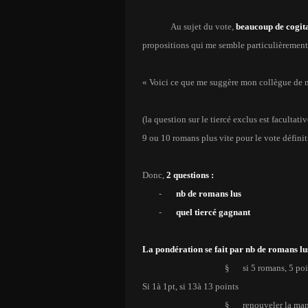
Au sujet du vote,
beaucoup de cogit
propositions qui me semble particulièrement 
« Voici ce que me suggère mon collègue de 
(la question sur le tiercé exclus est faculta
9 ou 10 romans plus vite pour le vote définit
Donc,
2 questions :
-
nb de romans lus
-
quel tiercé gagnant
La pondération se fait par nb de romans lu
§
si 5 romans, 5 po
Si 1
à
1pt, si 13
à
13 points
§
renouveler la man