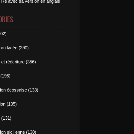
 Ré avec sa version en anglais
ORIES
402)
 au lycée (390)
 et réécriture (356)
(195)
tion écossaise (138)
ion (135)
 (131)
tion sicilienne (130)