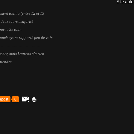
Site aute
iment tout lu (entre 12 et 13
t à deux tours, majorité
ur le 2e tour.
othomb ayant rapporté peu de voix
…………………………………………….
ischer, mais Laurens n'a rien
ttendre.
epost
0