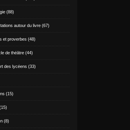
ie (88)
ations autour du livre (67)
s et proverbes (48)
le de théâtre (44)
t des lycéens (33)
ns (15)
(15)
en (8)