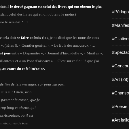
oints
à
le tiercé gagnant est celui des livres qui ont obtenu le plus
#Pédagog
erdant celui des livres qui en ont obtenu le moins)
 le serait-il ?... »
#Manifest
 cela doit
se faire en huis clos
, je ne dirai que les noms de ceux
#Citation
 », (hélas !), « Quartier général », « Le Bois des amoureux »…
#Spectac
est joué
entre « Disparaître », « Journal d’hirondelle », « Marilyn »,
llantes » et « un Pont d’oiseaux »… C’est sur ce flou là que j’ai
#Goncour
au cours du café littéraire.
#Art (28)
 de lire de tels messages, car pour ma part,
suis sur Littell, mon
#Chanso
 pas tant le roman, que je
#Poésie 
trop long et oiseux, qui
ez Assouline, où il est
#Art itali
int éloignés de tout