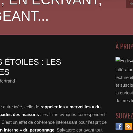
EANT...
À PRO
 ÉTOILES : LES
Littératu
ES
lecture e
Bertrand
et suscit
la curios
de mes li
e autre idée, celle de
rappeler les « merveilles » du
SUIVE
façades des maisons
: les films évoqués correspondent
C’est un effet de cohérence intéressant pour l’esprit de
on interne » du personnage
. Salvatore est avant tout