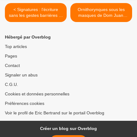
< Signatures : l’écriture
Ornithorynques sous les
sans les gestes barrières (à
masques de Dom Juan,
tous mes amis écrivains et
Cyrano et Scapin >
à tous les lecteurs.)
Hébergé par Overblog
Top articles
Pages
Contact
Signaler un abus
C.G.U.
Cookies et données personnelles
Préférences cookies
Voir le profil de Eric Bertrand sur le portail Overblog
Créer un blog sur Overblog