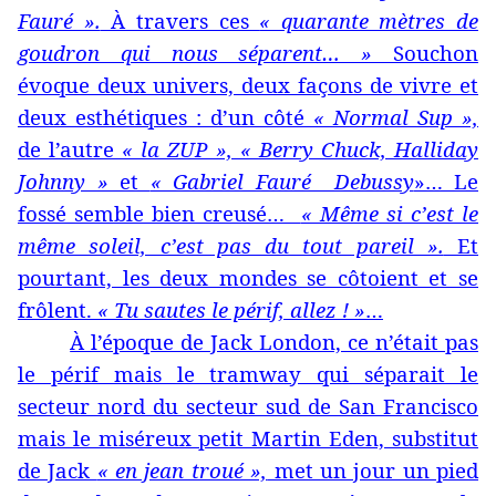
Fauré ».
À travers ces
« quarante mètres de
goudron qui nous séparent… »
Souchon
évoque deux univers, deux façons de vivre et
deux esthétiques : d’un côté
« Normal Sup »,
de l’autre
« la ZUP », « Berry Chuck, Halliday
Johnny »
et
« Gabriel Fauré Debussy
»… Le
fossé semble bien creusé…
« Même si c’est le
même soleil, c’est pas du tout pareil ».
Et
pourtant, les deux mondes se côtoient et se
frôlent.
« Tu sautes le périf, allez ! »
…
À l’époque de Jack London, ce n’était pas
le périf mais le tramway qui séparait le
secteur nord du secteur sud de San Francisco
mais le miséreux petit Martin Eden, substitut
de Jack
« en jean troué »,
met un jour un pied