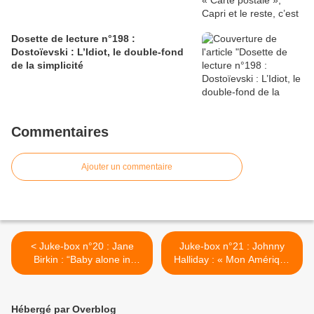
Dosette de lecture n°198 :
Dostoïevski : L’Idiot, le double-fond
de la simplicité
Commentaires
Ajouter un commentaire
< Juke-box n°20 : Jane
Juke-box n°21 : Johnny
Birkin : “Baby alone in
Halliday : « Mon Amérique
Babylon”, les larmes sous
à moi », malgré la
les paillettes...
poussière et le sable. >
Hébergé par Overblog