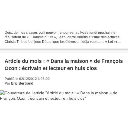
Deux de mes classes vont pouvoir rencontrer au lycée lundi prochain le
réalisateur de « l’Homme qui rit », Jean-Pierre Améris et l’une des actrices,
Christa Théret (qui joue Déa et que les élèves ont déjà vue dans « Lol »).
Cette rencontre m’a été proposée...
Article du mois : « Dans la maison » de François
Ozon : écrivain et lecteur en huis clos
Publié le 02/12/2012 à 06:00
Par
Eric Bertrand