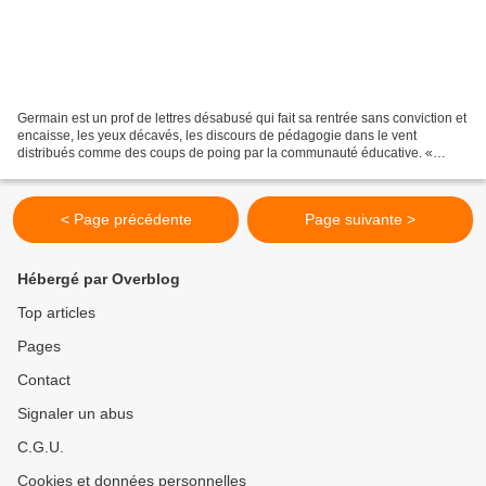
Germain est un prof de lettres désabusé qui fait sa rentrée sans conviction et
encaisse, les yeux décavés, les discours de pédagogie dans le vent
distribués comme des coups de poing par la communauté éducative. «
L’élève – l’apprenant - au centre du système...
< Page précédente
Page suivante >
Hébergé par Overblog
Top articles
Pages
Contact
Signaler un abus
C.G.U.
Cookies et données personnelles