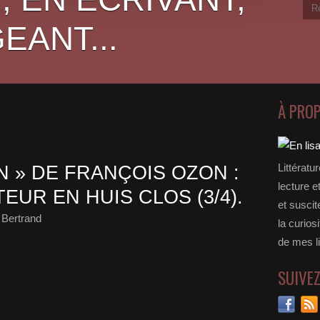
EANT...
À PRO
Littératu
N » DE FRANÇOIS OZON :
lecture e
EUR EN HUIS CLOS (3/4).
et suscit
 Bertrand
la curios
de mes li
SUIVE