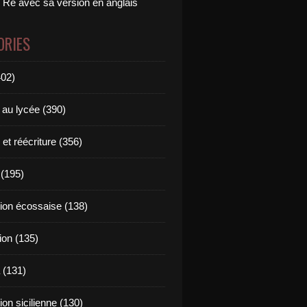
 Ré avec sa version en anglais
ORIES
402)
 au lycée (390)
 et réécriture (356)
(195)
tion écossaise (138)
ion (135)
 (131)
tion sicilienne (130)