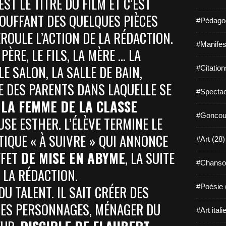
EST LE TITRE DU FILM ET C’EST
TOUFFANT DES QUELQUES PIÈCES
#Pédagog
ROULE L’ACTION DE LA RÉDACTION.
#Manifest
PÈRE, LE FILS, LA MÈRE ... LA
E SALON, LA SALLE DE BAIN,
#Citation
E DES PARENTS DANS LAQUELLE SE
#Spectac
 LA FEMME DE LA CLASSE
#Goncour
USE ESTHER. L’ÉLÈVE TERMINE LE
TIQUE « À SUIVRE » QUI ANNONCE
#Art (28)
FFET
DE MISE EN ABYME
, LA SUITE
#Chanso
E LA RÉDACTION.
DU TALENT. IL SAIT CRÉER DES
#Poésie 
DES PERSONNAGES, MÉNAGER DU
#Art itali