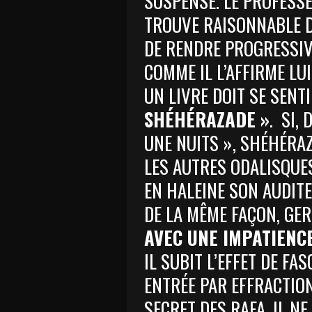
SUSPENSE. LE PROFESS
TROUVE RAISONNABLE D
DE RENDRE PROGRESSIV
COMME IL L’AFFIRME LU
UN LIVRE DOIT SE SENT
SHÉHÉRAZADE »
.
SI, 
UNE NUITS », SHÉHÉRA
LES AUTRES ODALISQUES
EN HALEINE SON AUDITE
DE LA MÊME FAÇON, GER
AVEC UNE IMPATIENC
IL SUBIT L’EFFET DE FA
ENTRÉE PAR EFFRACTIO
SECRET DES RAFA. IL NE