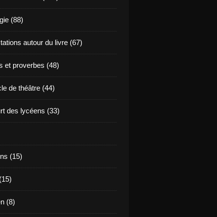
ie (88)
ations autour du livre (67)
s et proverbes (48)
le de théâtre (44)
t des lycéens (33)
ns (15)
(15)
en (8)