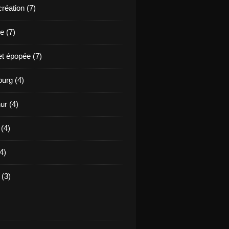
création (7)
e (7)
et épopée (7)
urg (4)
ur (4)
 (4)
4)
(3)