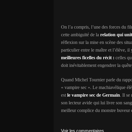
On l’a compris, l’une des forces du fi
cette ambiguïté de la
relation qui unit
réflexion sur la mise en scène des sit
particulier entre le maître et l’élève, i
meilleures ficelles du récit :
celles qui
doit inévitablement engendrer la quête 
Quand Michel Tournier parle du rapport
« vampire sec ». Le machiavélique élèv
est
le vampire sec de Germain
. Il s
son lecteur avide qui lui livre son san
meilleur complice du monstre buveur de
Voir les commentaires