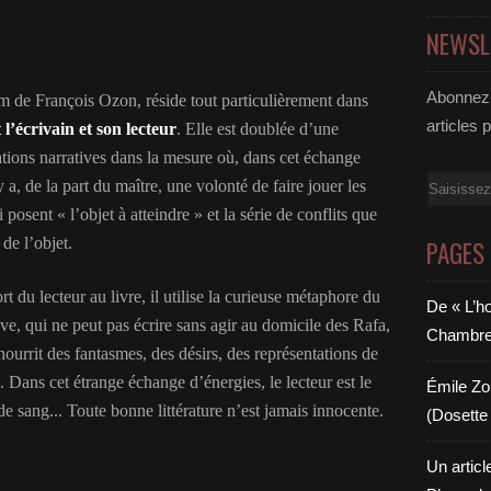
NEWSL
Abonnez-
lm de François Ozon, réside tout particulièrement dans
articles 
 l’écrivain et son lecteur
. Elle est doublée d’une
uations narratives dans la mesure où, dans cet échange
Email
l y a, de la part du maître, une volonté de faire jouer les
 posent « l’objet à atteindre » et la série de conflits que
de l’objet.
PAGES
 du lecteur au livre, il utilise la curieuse métaphore du
De « L’h
e, qui ne peut pas écrire sans agir au domicile des Rafa,
Chambre 6
e nourrit des fantasmes, des désirs, des représentations de
g. Dans cet étrange échange d’énergies, le lecteur est le
Émile Zol
 sang... Toute bonne littérature n’est jamais innocente.
(Dosette 
Un articl