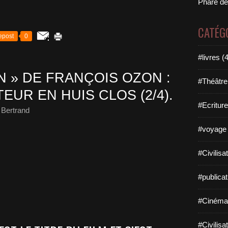
Phare de
CATÉG
epost
0
#livres (
N » DE FRANÇOIS OZON :
#Théâtre
EUR EN HUIS CLOS (2/4).
#Ecriture
 Bertrand
#voyage 
#Civilisa
#publicat
#Cinéma
#Civilisa