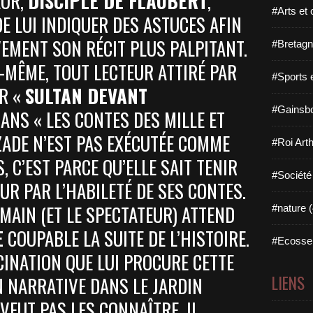
EUR,
DISCIPLE DE FLAUBERT
,
#Arts et 
E LUI INDIQUER DES ASTUCES AFIN
EMENT SON RÉCIT PLUS PALPITANT.
#Bretagn
I-MÊME, TOUT LECTEUR ATTIRÉ PAR
#Sports 
IR «
SULTAN DEVANT
#Gainsbo
DANS « LES CONTES DES MILLE ET
ZADE N’EST PAS EXÉCUTÉE COMME
#Roi Arth
, C’EST PARCE QU’ELLE SAIT TENIR
#Société
UR PAR L’HABILETÉ DE SES CONTES.
MAIN (ET LE SPECTATEUR) ATTEND
#nature (
E
COUPABLE LA SUITE DE L’HISTOIRE.
#Ecosse 
SCINATION QUE LUI PROCURE CETTE
LIENS
N NARRATIVE DANS LE JARDIN
 VEUT PAS LES CONNAÎTRE, IL