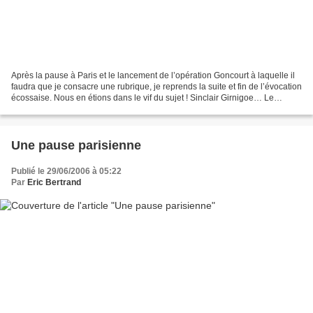
Après la pause à Paris et le lancement de l’opération Goncourt à laquelle il
faudra que je consacre une rubrique, je reprends la suite et fin de l’évocation
écossaise. Nous en étions dans le vif du sujet ! Sinclair Girnigoe… Le
château est en travaux...
Une pause parisienne
Publié le 29/06/2006 à 05:22
Par
Eric Bertrand