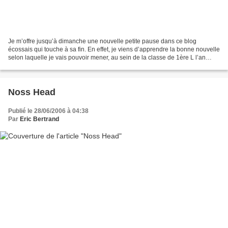
Je m’offre jusqu’à dimanche une nouvelle petite pause dans ce blog
écossais qui touche à sa fin. En effet, je viens d’apprendre la bonne nouvelle
selon laquelle je vais pouvoir mener, au sein de la classe de 1ère L l’an
prochain, la grosse opération du...
Noss Head
Publié le 28/06/2006 à 04:38
Par
Eric Bertrand