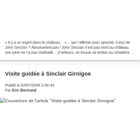
« Il y a un esprit dans le château… »… Ian l’affirme avec aplomb. Celui de
John Sinclair ? Absolument pas ! John Sinclair n’est pas mort au château,
son père ne l’a pas maltraité… d’ailleurs, on trouve sa tombe au cimetière de
Wick et les dates de sa...
Visite guidée à Sinclair Girnigoe
Publié le 02/07/2006 à 06:44
Par
Eric Bertrand