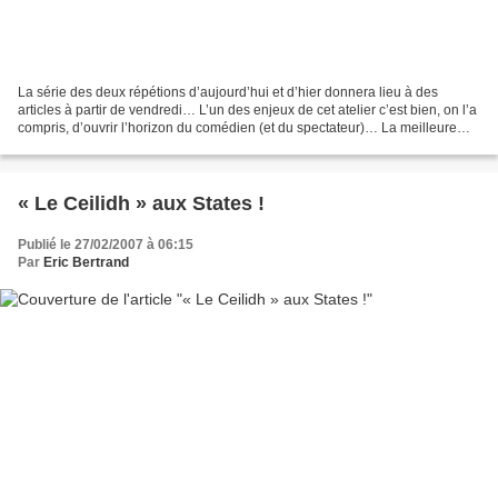
La série des deux répétions d’aujourd’hui et d’hier donnera lieu à des
articles à partir de vendredi… L’un des enjeux de cet atelier c’est bien, on l’a
compris, d’ouvrir l’horizon du comédien (et du spectateur)… La meilleure
façon de procéder serait d’aller...
« Le Ceilidh » aux States !
Publié le 27/02/2007 à 06:15
Par
Eric Bertrand