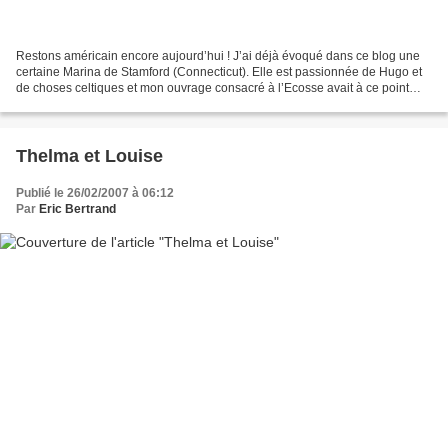
Restons américain encore aujourd’hui ! J’ai déjà évoqué dans ce blog une
certaine Marina de Stamford (Connecticut). Elle est passionnée de Hugo et
de choses celtiques et mon ouvrage consacré à l’Ecosse avait à ce point
retenu son attention que je lui...
Thelma et Louise
Publié le 26/02/2007 à 06:12
Par
Eric Bertrand