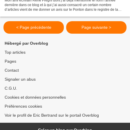
Mon ami écrivain René Frégni dont j’ai déjà mentionné le nom l’année
dernière dans ce blog et à qui j’ai aussi consacré un certain nombre
d’articles vient de me donner un avis sur le Ponton dans le registre de la
plaisanterie qui lui est propre. En voici...
< Page précédente
Page suivante >
Hébergé par Overblog
Top articles
Pages
Contact
Signaler un abus
C.G.U.
Cookies et données personnelles
Préférences cookies
Voir le profil de Eric Bertrand sur le portail Overblog