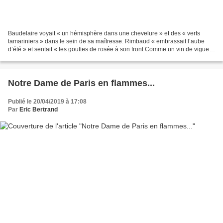
Baudelaire voyait « un hémisphère dans une chevelure » et des « verts
tamariniers » dans le sein de sa maîtresse. Rimbaud « embrassait l’aube
d’été » et sentait « les gouttes de rosée à son front Comme un vin de vigueur
»... Pour ces deux poètes et pour...
Notre Dame de Paris en flammes...
Publié le 20/04/2019 à 17:08
Par
Eric Bertrand