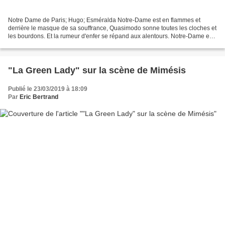
Notre Dame de Paris; Hugo; Esméralda Notre-Dame est en flammes et
derrière le masque de sa souffrance, Quasimodo sonne toutes les cloches et
les bourdons. Et la rumeur d'enfer se répand aux alentours. Notre-Dame est
en flammes et dans son ventre malade...
"La Green Lady" sur la scène de Mimésis
Publié le 23/03/2019 à 18:09
Par
Eric Bertrand