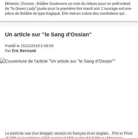
Mimesis ; Ecosse ; théâtre Soulevons un coin du rideau pour un petit extrait
de "la Green Lady" jouée pour la première fois mardi soir. L’ouvrage est une
pièce de théâtre de type tragique. Elle met en scène des comédiens qui
jouent une pièce dans une...
Un article sur "le Sang d'Ossian"
Publié le 15/12/2018 à 08:00
Par
Eric Bertrand
Le point de vue d'un blogger, version en français et en anglais... Prix or Price