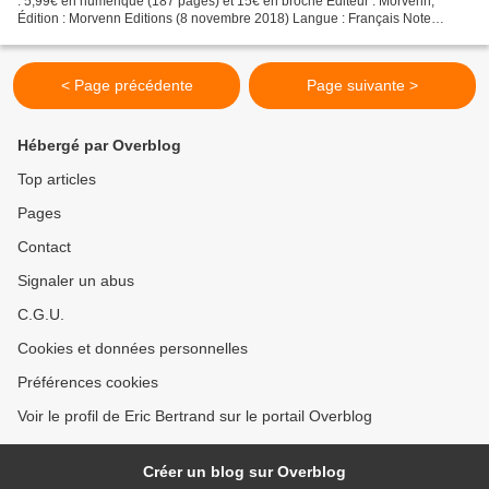
: 5,99€ en numérique (187 pages) et 15€ en broché Editeur : Morvenn;
Édition : Morvenn Editions (8 novembre 2018) Langue : Français Note
Amazon, Goodreads & Librinova : 5*...
< Page précédente
Page suivante >
Hébergé par Overblog
Top articles
Pages
Contact
Signaler un abus
C.G.U.
Cookies et données personnelles
Préférences cookies
Voir le profil de Eric Bertrand sur le portail Overblog
Créer un blog sur Overblog