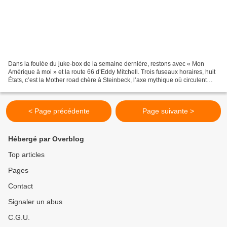
Dans la foulée du juke-box de la semaine dernière, restons avec « Mon
Amérique à moi » et la route 66 d’Eddy Mitchell. Trois fuseaux horaires, huit
États, c’est la Mother road chère à Steinbeck, l’axe mythique où circulent
encore tant de figures marquantes...
< Page précédente
Page suivante >
Hébergé par Overblog
Top articles
Pages
Contact
Signaler un abus
C.G.U.