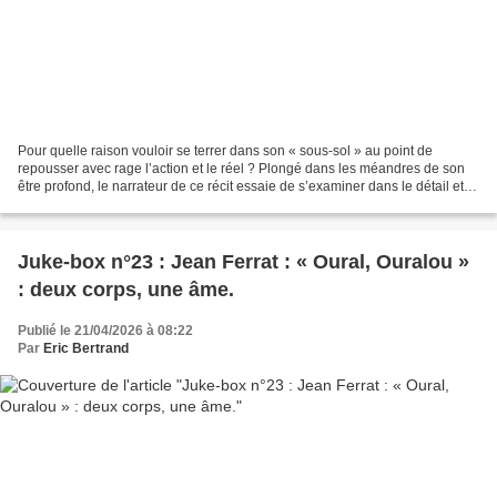
Pour quelle raison vouloir se terrer dans son « sous-sol » au point de
repousser avec rage l’action et le réel ? Plongé dans les méandres de son
être profond, le narrateur de ce récit essaie de s’examiner dans le détail et,
face à l’épreuve de la vie...
Juke-box n°23 : Jean Ferrat : « Oural, Ouralou »
: deux corps, une âme.
Publié le 21/04/2026 à 08:22
Par
Eric Bertrand