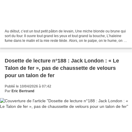
Au début, c’est un tout petit pâton de levain, Une miche blonde ou brune qui
sort du four. Il ouvre tout grand les yeux et tout grand la bouche, L’haleine
fume dans le matin et la mie reste tiède. Alors, on le palpe, on le hume, on le
berce dans les bras,...
Dosette de lecture n°188 : Jack London : « Le
Talon de fer », pas de chaussette de velours
pour un talon de fer
Publié le 10/04/2026 à 07:42
Par
Eric Bertrand