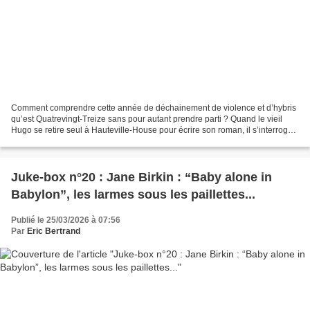
Comment comprendre cette année de déchainement de violence et d’hybris
qu’est Quatrevingt-Treize sans pour autant prendre parti ? Quand le vieil
Hugo se retire seul à Hauteville-House pour écrire son roman, il s’interroge
sur cette période terrible qui...
Juke-box n°20 : Jane Birkin : “Baby alone in
Babylon”, les larmes sous les paillettes...
Publié le 25/03/2026 à 07:56
Par
Eric Bertrand